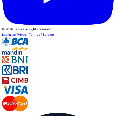
© 2026 Lensza all rights reserved.
Kebijakan Privasi
|
Terms of Service