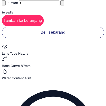
Jumlah
tersedia
Tambah ke keranjang
Beli sekarang
Lens Type
Natural
Base Curve
8,7mm
Water Content
48%