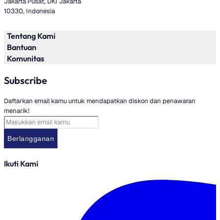
Jakarta Pusat, DKI Jakarta
10330, Indonesia
Tentang Kami
Bantuan
Tentang Kami
Komunitas
FAQs
Kontak Kami
Blog
Subscribe
Pengiriman
Refund Policy
Daftarkan email kamu untuk mendapatkan diskon dan penawaran
menarik!
Berlangganan
Ikuti Kami